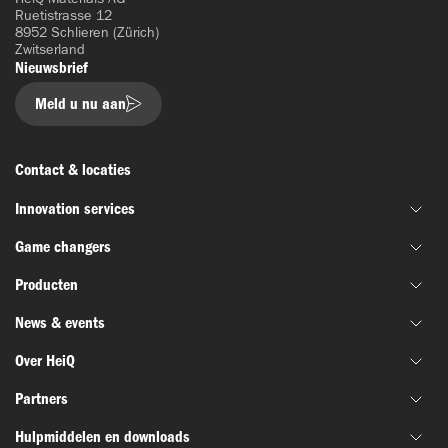
Ruetistrasse 12
8952 Schlieren (Zürich)
Zwitserland
Nieuwsbrief
Meld u nu aan
Contact & locaties
Innovation services
Game changers
Gezamenlijke materiaalontwikkeling
Producten
Financiering & subsidie
HeiQ IoniX
Innovatienetwerken
News & events
HeiQ GrapheneX
Biotechnologie
Materiaal testen
HeiQ Xpectra
Over HeiQ
Batterijen & elektronica
Nieuws
HeiQ Synbio
Defensie en ruimtevaart
Partners
Succesverhalen
Wie we zijn
AeoniQ
Textiel
Webinars
Hulpmiddelen en downloads
Ons verhaal
Partners uit de industrie