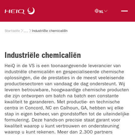
Skip to
HeiQ
main
NL
content
Breadcrumb
Startseite
Industriële chemicaliën
Industriële chemicaliën
HeiQ in de VS is een toonaangevende leverancier van
industriële chemicaliën en gespecialiseerde chemische
oplossingen, die de prestaties in de meest veeleisende
productiesectoren van vandaag de dag ondersteunt. Wij
leveren betrouwbare, hoogwaardige chemische producten
die zijn ontworpen om batch na batch een constante
kwaliteit te garanderen. Met productie- en technische
centra in Concord, NC en Calhoun, GA, hebben wij elke
stap in eigen beheer, van grondstoffen tot de uiteindelijke
formulering. Deze hands-on precisie staat garant voor
kwaliteit waarop u kunt vertrouwen en ondersteuning
waarop u kunt rekenen. Meer dan 2.300 partners