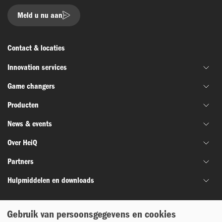
Meld u nu aan
Contact & locaties
Innovation services
Game changers
Gezamenlijke materiaalontwikkeling
Producten
Financiering & subsidie
HeiQ IoniX
Innovatienetwerken
News & events
HeiQ GrapheneX
Biotechnologie
Materiaal testen
HeiQ Xpectra
Over HeiQ
Batterijen & elektronica
Nieuws
HeiQ Synbio
Defensie en ruimtevaart
Partners
Succesverhalen
Wie we zijn
AeoniQ
Textiel
Webinars
Hulpmiddelen en downloads
Ons verhaal
Partners uit de industrie
Schoonmaken & wassen
Beurzen & conferenties
Onze diensten
Partners voor onderzoek en innovatie
Brochures
Gebruik van persoonsgegevens en cookies
Waterbehandeling
Onze faciliteiten
Distributiepartners
Witboeken