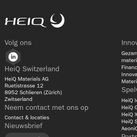
HeiQ
Volg ons
Inno
Gezam
LinkedIn
materi
Financ
HeiQ Switzerland
Innov
HeiQ Materials AG
Materi
Ruetistrasse 12
Spel
8952 Schlieren (Zürich)
Zwitserland
HeiQ I
Neem contact met ons op
HeiQ 
HeiQ 
Contact & locaties
HeiQ 
Nieuwsbrief
Aeoni
Part