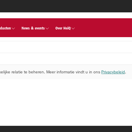
Achternaam
oducten
News & events
Over HeiQ
ijke relatie te beheren. Meer informatie vindt u in ons
Privacybeleid
.