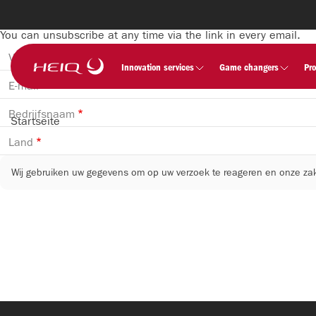
Skip to
main
Don’t miss out on news, webinars, and exclusive updates.
content
You can unsubscribe at any time via the link in every email.
HeiQ
Voornaam
Innovation services
Game changers
Pr
E-mail
Bedrijfsnaam
Startseite
Breadcrumb
Land
Wij gebruiken uw gegevens om op uw verzoek te reageren en onze zakel