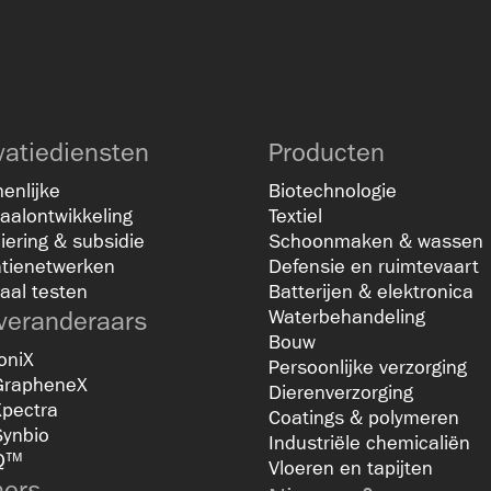
vatiediensten
Producten
enlijke
Biotechnologie
aalontwikkeling
Textiel
iering & subsidie
Schoonmaken & wassen
atienetwerken
Defensie en ruimtevaart
aal testen
Batterijen & elektronica
veranderaars
Waterbehandeling
Bouw
oniX
Persoonlijke verzorging
GrapheneX
Dierenverzorging
Xpectra
Coatings & polymeren
Synbio
Industriële chemicaliën
Q™
Vloeren en tapijten
ners