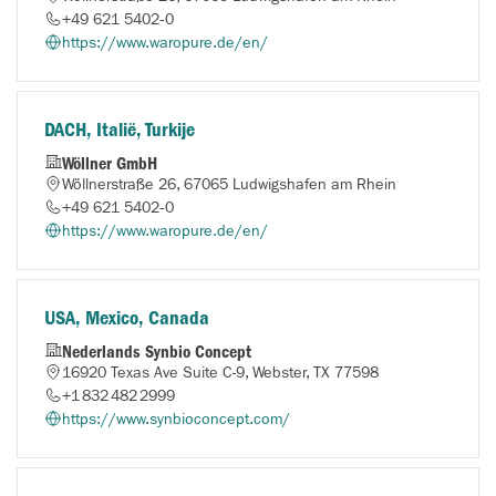
+49 621 5402‑0
https://www.waropure.de/en/
DACH, Italië, Turkije
Wöllner GmbH
Wöllnerstraße 26, 67065 Ludwigshafen am Rhein
+49 621 5402‑0
https://www.waropure.de/en/
USA, Mexico, Canada
Nederlands Synbio Concept
16920 Texas Ave Suite C-9, Webster, TX 77598
+1 832 482 2999
https://www.synbioconcept.com/