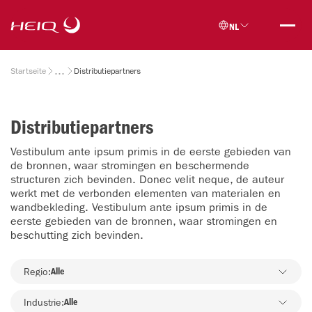
Skip to
HeiQ
main
NL
content
Breadcrumb
Startseite
Distributiepartners
Distributiepartners
Vestibulum ante ipsum primis in de eerste gebieden van
de bronnen, waar stromingen en beschermende
structuren zich bevinden. Donec velit neque, de auteur
werkt met de verbonden elementen van materialen en
wandbekleding. Vestibulum ante ipsum primis in de
eerste gebieden van de bronnen, waar stromingen en
beschutting zich bevinden.
Regio
Regio:
Alle
Industrie
Industrie:
Alle