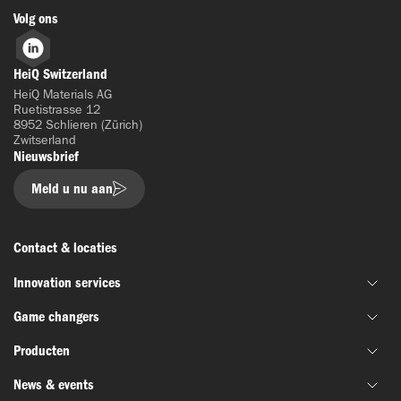
Volg ons
LinkedIn
HeiQ Switzerland
HeiQ Materials AG
Ruetistrasse 12
8952 Schlieren (Zürich)
Zwitserland
Nieuwsbrief
Meld u nu aan
Contact & locaties
Innovation services
Game changers
Gezamenlijke materiaalontwikkeling
Producten
Financiering & subsidie
HeiQ IoniX
Innovatienetwerken
News & events
HeiQ GrapheneX
Biotechnologie