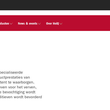
oducten
News & events
Over HeiQ
specialiseerde
uctprestaties van
stent te waarborgen.
even voor het verven,
 bevochtiging wordt
ditieven wordt bevorderd