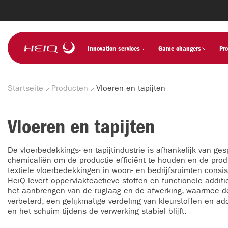
Skip to
main
content
HeiQ
Innovation services
Game changers
Pr
Startseite
Producten
Vloeren en tapijten
Breadcrumb
Vloeren en tapijten
De vloerbedekkings- en tapijtindustrie is afhankelijk van ge
chemicaliën om de productie efficiënt te houden en de prod
textiele vloerbedekkingen in woon- en bedrijfsruimten consi
HeiQ levert oppervlakteactieve stoffen en functionele additi
het aanbrengen van de ruglaag en de afwerking, waarmee de
verbeterd, een gelijkmatige verdeling van kleurstoffen en ad
en het schuim tijdens de verwerking stabiel blijft.