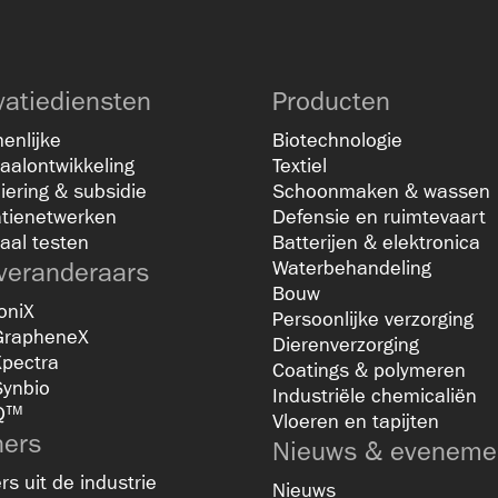
vatiediensten
Producten
enlijke
Biotechnologie
aalontwikkeling
Textiel
iering & subsidie
Schoonmaken & wassen
atienetwerken
Defensie en ruimtevaart
aal testen
Batterijen & elektronica
veranderaars
Waterbehandeling
Bouw
oniX
Persoonlijke verzorging
GrapheneX
Dierenverzorging
Xpectra
Coatings & polymeren
Synbio
Industriële chemicaliën
Q™
Vloeren en tapijten
ners
Nieuws & eveneme
rs uit de industrie
Nieuws