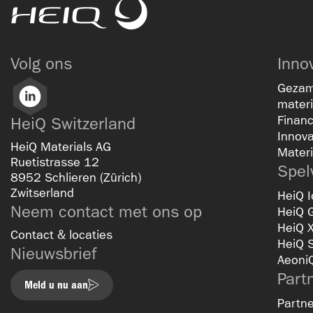
HeiQ
Volg ons
Inno
Gezam
LinkedIn
materi
Financ
HeiQ Switzerland
Innov
HeiQ Materials AG
Materi
Ruetistrasse 12
Spel
8952 Schlieren (Zürich)
Zwitserland
HeiQ I
Neem contact met ons op
HeiQ 
HeiQ 
Contact & locaties
HeiQ 
Nieuwsbrief
Aeoni
Part
Meld u nu aan
Partne