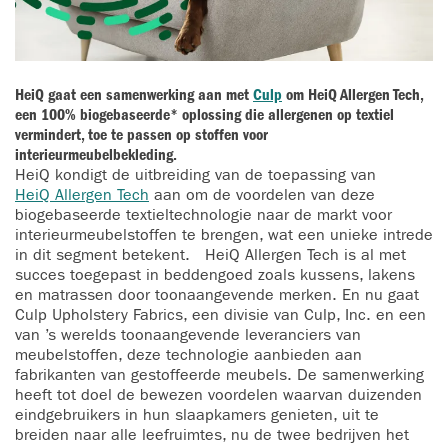
HeiQ gaat een samenwerking aan met
Culp
om HeiQ Allergen Tech,
een 100% biogebaseerde* oplossing die allergenen op textiel
vermindert, toe te passen op stoffen voor
interieurmeubelbekleding.
HeiQ kondigt de uitbreiding van de toepassing van
HeiQ Allergen Tech
aan om de voordelen van deze
biogebaseerde textieltechnologie naar de markt voor
interieurmeubelstoffen te brengen, wat een unieke intrede
in dit segment betekent. HeiQ Allergen Tech is al met
succes toegepast in beddengoed zoals kussens, lakens
en matrassen door toonaangevende merken. En nu gaat
Culp Upholstery Fabrics, een divisie van Culp, Inc. en een
van ’s werelds toonaangevende leveranciers van
meubelstoffen, deze technologie aanbieden aan
fabrikanten van gestoffeerde meubels. De samenwerking
heeft tot doel de bewezen voordelen waarvan duizenden
eindgebruikers in hun slaapkamers genieten, uit te
breiden naar alle leefruimtes, nu de twee bedrijven het