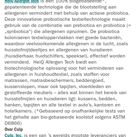
HeiQ Allergen Tech
is een 100% biogebaseerde*,
gepatenteerde technologie die de blootstelling aan
allergenen vermindert met behulp van actieve probiotica.
Deze innovatieve probiotische textieltechnologie maakt
gebruik van de combinatie van prebiotica en probiotica (=
„synbiotica“) die allergenen opruimen. De probiotica
koloniseren textieloppervlakken met goede bacteriën,
waardoor veelvoorkomende allergenen in de lucht, zoals
huisstofmijtdeeltjes en allergenen van huisdieren
(huisdierhaar, huidschilfers, speeksel), effectief worden
verminderd. HeiQ Allergen Tech biedt een
biotechnologische oplossing voor het verminderen van
allergenen in huishoudtextiel, zoals stoffen voor
matrassen, matrasbeschermers, beddengoed,
kussenslopen, maar ook tapijten, vloerkleden en
gestoffeerde meubels – alles wat binnen het bereik van
huisstofmijten en huisdieren ligt: kussens, bedden,
banken, tapijten en alle textiel in auto’s, kantoren en
hotelkamers. (*Gebaseerd op onafhankelijke tests van
het gehalte aan bio-gebaseerde koolstof volgens ASTM
D6866)
Over Culp
Culp, Inc.
is een van ’s werelds grootste leveranciers van