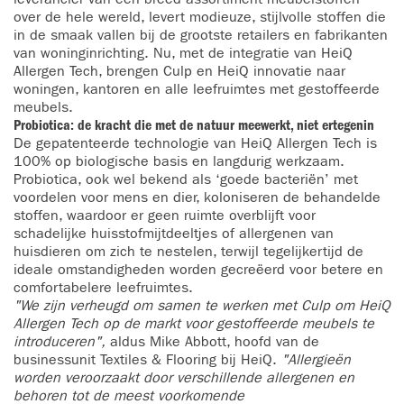
over de hele wereld, levert modieuze, stijlvolle stoffen die
in de smaak vallen bij de grootste retailers en fabrikanten
van woninginrichting. Nu, met de integratie van HeiQ
Allergen Tech, brengen Culp en HeiQ innovatie naar
woningen, kantoren en alle leefruimtes met gestoffeerde
meubels.
Probiotica: de kracht die met de natuur meewerkt, niet ertegenin
De gepatenteerde technologie van HeiQ Allergen Tech is
100% op biologische basis en langdurig werkzaam.
Probiotica, ook wel bekend als ‘goede bacteriën’ met
voordelen voor mens en dier, koloniseren de behandelde
stoffen, waardoor er geen ruimte overblijft voor
schadelijke huisstofmijtdeeltjes of allergenen van
huisdieren om zich te nestelen, terwijl tegelijkertijd de
ideale omstandigheden worden gecreëerd voor betere en
comfortabelere leefruimtes.
"We zijn verheugd om samen te werken met Culp om HeiQ
Allergen Tech op de markt voor gestoffeerde meubels te
introduceren",
aldus Mike Abbott, hoofd van de
businessunit Textiles & Flooring bij HeiQ.
"Allergieën
worden veroorzaakt door verschillende allergenen en
behoren tot de meest voorkomende