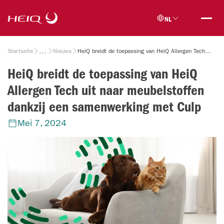
Skip to
HeiQ
main
NL
content
Breadcrumb
Startseite
Nieuws
HeiQ breidt de toepassing van HeiQ Allergen Tech uit naar meubelstoffen dankzij een samenwerking met Culp
HeiQ breidt de toepassing van HeiQ
Allergen Tech uit naar meubelstoffen
dankzij een samenwerking met Culp
Mei 7, 2024