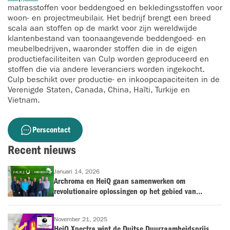
matrasstoffen voor beddengoed en bekledingsstoffen voor
woon- en projectmeubilair. Het bedrijf brengt een breed
scala aan stoffen op de markt voor zijn wereldwijde
klantenbestand van toonaangevende beddengoed- en
meubelbedrijven, waaronder stoffen die in de eigen
productiefaciliteiten van Culp worden geproduceerd en
stoffen die via andere leveranciers worden ingekocht.
Culp beschikt over productie- en inkoopcapaciteiten in de
Verenigde Staten, Canada, China, Haïti, Turkije en
Vietnam.
Perscontact
Recent nieuws
Januari 14, 2026
Archroma en HeiQ gaan samenwerken om
revolutionaire oplossingen op het gebied van
antimicrobiële bescherming en geurbestrijding op de
markt te brengen voor de textielindustrie
November 21, 2025
HeiQ Xpectra wint de Duitse Duurzaamheidsprijs