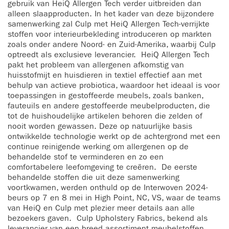
gebruik van HeiQ Allergen Tech verder uitbreiden dan
alleen slaapproducten. In het kader van deze bijzondere
samenwerking zal Culp met HeiQ Allergen Tech-verrijkte
stoffen voor interieurbekleding introduceren op markten
zoals onder andere Noord- en Zuid-Amerika, waarbij Culp
optreedt als exclusieve leverancier. HeiQ Allergen Tech
pakt het probleem van allergenen afkomstig van
huisstofmijt en huisdieren in textiel effectief aan met
behulp van actieve probiotica, waardoor het ideaal is voor
toepassingen in gestoffeerde meubels, zoals banken,
fauteuils en andere gestoffeerde meubelproducten, die
tot de huishoudelijke artikelen behoren die zelden of
nooit worden gewassen. Deze op natuurlijke basis
ontwikkelde technologie werkt op de achtergrond met een
continue reinigende werking om allergenen op de
behandelde stof te verminderen en zo een
comfortabelere leefomgeving te creëren. De eerste
behandelde stoffen die uit deze samenwerking
voortkwamen, werden onthuld op de Interwoven 2024-
beurs op 7 en 8 mei in High Point, NC, VS, waar de teams
van HeiQ en Culp met plezier meer details aan alle
bezoekers gaven. Culp Upholstery Fabrics, bekend als
leverancier van een breed assortiment meubelstoffen