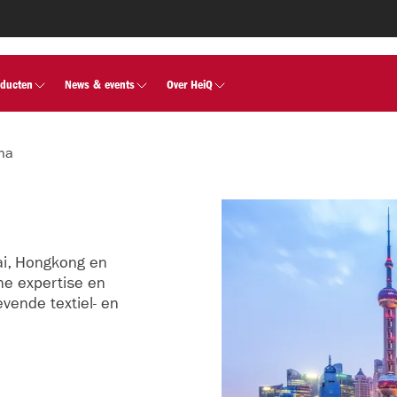
oducten
News & events
Over HeiQ
ina
hai, Hongkong en
he expertise en
vende textiel- en