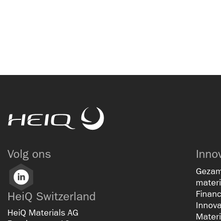
HeiQ
Volg ons
Inno
Gezam
LinkedIn
materi
Financ
HeiQ Switzerland
Innov
HeiQ Materials AG
Materi