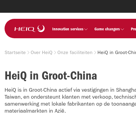
Skip to
main
content
HeiQ
Innovation services
Game changers
Pr
Startseite
Over HeiQ
Onze faciliteiten
HeiQ in Groot-Ch
Breadcrumb
HeiQ in Groot-China
HeiQ is in Groot-China actief via vestigingen in Shang
Taiwan, en ondersteunt klanten met verkoop, technisc
samenwerking met lokale fabrikanten op de toonaange
materiaalmarkten in Azië.