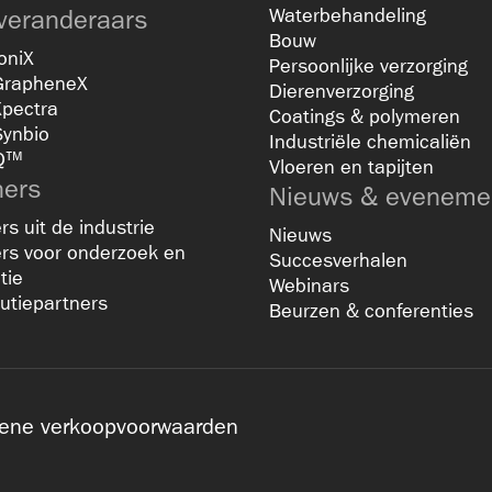
veranderaars
Waterbehandeling
Bouw
oniX
Persoonlijke verzorging
GrapheneX
Dierenverzorging
Xpectra
Coatings & polymeren
Synbio
Industriële chemicaliën
Q™
Vloeren en tapijten
ners
Nieuws & eveneme
rs uit de industrie
Nieuws
rs voor onderzoek en
Succesverhalen
tie
Webinars
butiepartners
Beurzen & conferenties
ene verkoopvoorwaarden