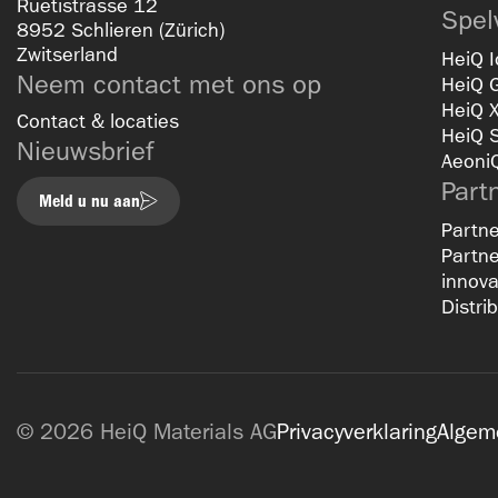
Ruetistrasse 12
Spel
8952 Schlieren (Zürich)
Zwitserland
HeiQ I
Neem contact met ons op
HeiQ 
HeiQ 
Contact & locaties
HeiQ 
Nieuwsbrief
Aeoni
Part
Meld u nu aan
Partne
Partne
innova
Distri
© 2026 HeiQ Materials AG
Privacyverklaring
Algem