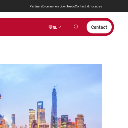
Partners
Bronnen en downloads
Contact & locaties
Contact
NL