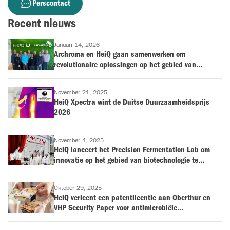
Perscontact
Recent nieuws
Januari 14, 2026
Archroma en HeiQ gaan samenwerken om
revolutionaire oplossingen op het gebied van
antimicrobiële bescherming en geurbestrijding op de
markt te brengen voor de textielindustrie
November 21, 2025
HeiQ Xpectra wint de Duitse Duurzaamheidsprijs
2026
November 4, 2025
HeiQ lanceert het Precision Fermentation Lab om
innovatie op het gebied van biotechnologie te
versnellen
Oktober 29, 2025
HeiQ verleent een patentlicentie aan Oberthur en
VHP Security Paper voor antimicrobiële
overdrukvernissen