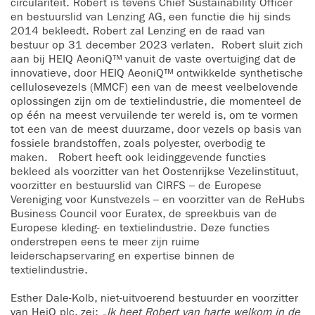
circulariteit. Robert is tevens Chief Sustainability Officer
en bestuurslid van Lenzing AG, een functie die hij sinds
2014 bekleedt. Robert zal Lenzing en de raad van
bestuur op 31 december 2023 verlaten. Robert sluit zich
aan bij HEIQ AeoniQ™ vanuit de vaste overtuiging dat de
innovatieve, door HEIQ AeoniQ™ ontwikkelde synthetische
cellulosevezels (MMCF) een van de meest veelbelovende
oplossingen zijn om de textielindustrie, die momenteel de
op één na meest vervuilende ter wereld is, om te vormen
tot een van de meest duurzame, door vezels op basis van
fossiele brandstoffen, zoals polyester, overbodig te
maken. Robert heeft ook leidinggevende functies
bekleed als voorzitter van het Oostenrijkse Vezelinstituut,
voorzitter en bestuurslid van CIRFS – de Europese
Vereniging voor Kunstvezels – en voorzitter van de ReHubs
Business Council voor Euratex, de spreekbuis van de
Europese kleding- en textielindustrie. Deze functies
onderstrepen eens te meer zijn ruime
leiderschapservaring en expertise binnen de
textielindustrie.
Esther Dale-Kolb, niet-uitvoerend bestuurder en voorzitter
van HeiQ plc, zei:
„Ik heet Robert van harte welkom in de