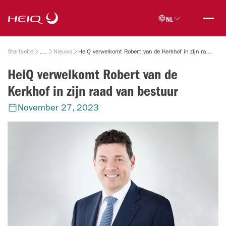
Skip to
HeiQ
main
NL
content
Breadcrumb
Startseite
Nieuws
HeiQ verwelkomt Robert van de Kerkhof in zijn raad van bestuur
HeiQ verwelkomt Robert van de
Kerkhof in zijn raad van bestuur
November 27, 2023