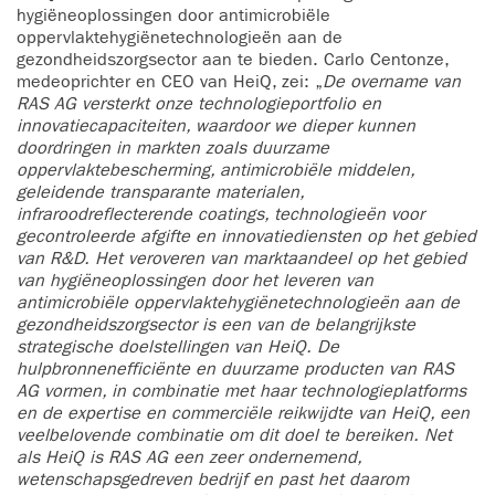
hygiëneoplossingen door antimicrobiële
oppervlaktehygiënetechnologieën aan de
gezondheidszorgsector aan te bieden. Carlo Centonze,
medeoprichter en CEO van HeiQ, zei: „
De overname van
RAS AG versterkt onze technologieportfolio en
innovatiecapaciteiten, waardoor we dieper kunnen
doordringen in markten zoals duurzame
oppervlaktebescherming, antimicrobiële middelen,
geleidende transparante materialen,
infraroodreflecterende coatings, technologieën voor
gecontroleerde afgifte en innovatiediensten op het gebied
van R&D. Het veroveren van marktaandeel op het gebied
van hygiëneoplossingen door het leveren van
antimicrobiële oppervlaktehygiënetechnologieën aan de
gezondheidszorgsector is een van de belangrijkste
strategische doelstellingen van HeiQ. De
hulpbronnenefficiënte en duurzame producten van RAS
AG vormen, in combinatie met haar technologieplatforms
en de expertise en commerciële reikwijdte van HeiQ, een
veelbelovende combinatie om dit doel te bereiken. Net
als HeiQ is RAS AG een zeer ondernemend,
wetenschapsgedreven bedrijf en past het daarom