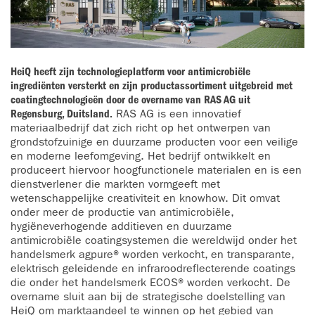
HeiQ heeft zijn technologieplatform voor antimicrobiële
ingrediënten versterkt en zijn productassortiment uitgebreid met
coatingtechnologieën door de overname van RAS AG uit
Regensburg, Duitsland.
RAS AG is een innovatief
materiaalbedrijf dat zich richt op het ontwerpen van
grondstofzuinige en duurzame producten voor een veilige
en moderne leefomgeving. Het bedrijf ontwikkelt en
produceert hiervoor hoogfunctionele materialen en is een
dienstverlener die markten vormgeeft met
wetenschappelijke creativiteit en knowhow. Dit omvat
onder meer de productie van antimicrobiële,
hygiëneverhogende additieven en duurzame
antimicrobiële coatingsystemen die wereldwijd onder het
handelsmerk agpure® worden verkocht, en transparante,
elektrisch geleidende en infraroodreflecterende coatings
die onder het handelsmerk ECOS® worden verkocht. De
overname sluit aan bij de strategische doelstelling van
HeiQ om marktaandeel te winnen op het gebied van