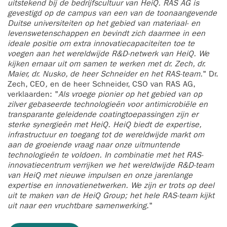
uitstekend bij de bedrijfscultuur van HeiQ. RAS AG is
gevestigd op de campus van een van de toonaangevende
Duitse universiteiten op het gebied van materiaal- en
levenswetenschappen en bevindt zich daarmee in een
ideale positie om extra innovatiecapaciteiten toe te
voegen aan het wereldwijde R&D-netwerk van HeiQ. We
kijken ernaar uit om samen te werken met dr. Zech, dr.
Maier, dr. Nusko, de heer Schneider en het RAS-team.
" Dr.
Zech, CEO
,
en de heer Schneider, CSO van RAS AG,
verklaarden: "
Als vroege pionier op het gebied van op
zilver gebaseerde technologieën voor antimicrobiële en
transparante geleidende coatingtoepassingen zijn er
sterke synergieën met HeiQ. HeiQ biedt de expertise,
infrastructuur en toegang tot de wereldwijde markt om
aan de groeiende vraag naar onze uitmuntende
technologieën te voldoen. In combinatie met het RAS-
innovatiecentrum verrijken we het wereldwijde R&D-team
van HeiQ met nieuwe impulsen en onze jarenlange
expertise en innovatienetwerken. We zijn er trots op deel
uit te maken van de HeiQ Group; het hele RAS-team kijkt
uit naar een vruchtbare samenwerking
."