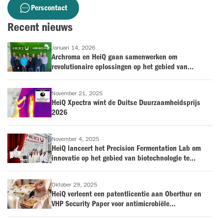
Perscontact
Recent nieuws
Januari 14, 2026
Archroma en HeiQ gaan samenwerken om
revolutionaire oplossingen op het gebied van
antimicrobiële bescherming en geurbestrijding op de
markt te brengen voor de textielindustrie
November 21, 2025
HeiQ Xpectra wint de Duitse Duurzaamheidsprijs
2026
November 4, 2025
HeiQ lanceert het Precision Fermentation Lab om
innovatie op het gebied van biotechnologie te
versnellen
Oktober 29, 2025
HeiQ verleent een patentlicentie aan Oberthur en
VHP Security Paper voor antimicrobiële
overdrukvernissen