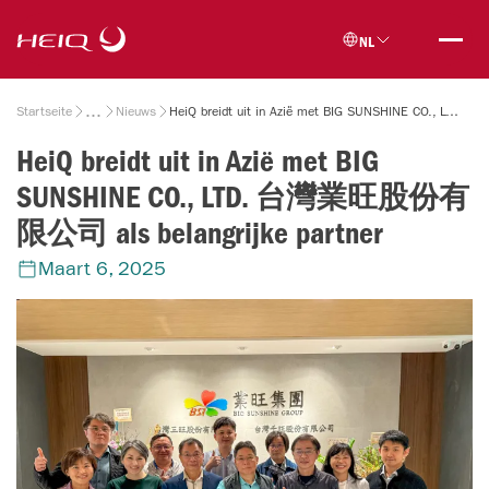
Skip to
HeiQ
main
NL
content
Breadcrumb
Startseite
Nieuws
HeiQ breidt uit in Azië met BIG SUNSHINE CO., LTD. 台灣業旺股份有限公司 als belangrijke partner
HeiQ breidt uit in Azië met BIG
SUNSHINE CO., LTD. 台灣業旺股份有
限公司 als belangrijke partner
Maart 6, 2025