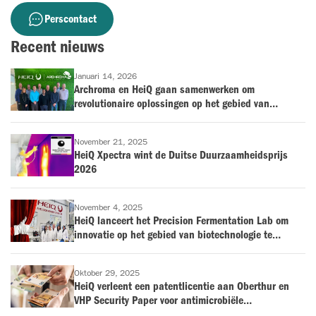
Perscontact
Recent nieuws
Januari 14, 2026
Archroma en HeiQ gaan samenwerken om
revolutionaire oplossingen op het gebied van
antimicrobiële bescherming en geurbestrijding op de
markt te brengen voor de textielindustrie
November 21, 2025
HeiQ Xpectra wint de Duitse Duurzaamheidsprijs
2026
November 4, 2025
HeiQ lanceert het Precision Fermentation Lab om
innovatie op het gebied van biotechnologie te
versnellen
Oktober 29, 2025
HeiQ verleent een patentlicentie aan Oberthur en
VHP Security Paper voor antimicrobiële
overdrukvernissen