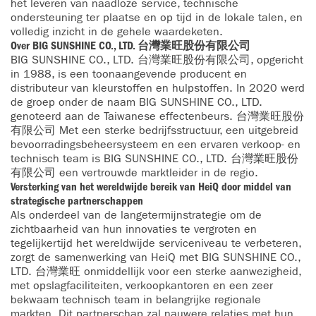
het leveren van naadloze service, technische
ondersteuning ter plaatse en op tijd in de lokale talen, en
volledig inzicht in de gehele waardeketen.
Over BIG SUNSHINE CO., LTD. 台灣業旺股份有限公司
BIG SUNSHINE CO., LTD. 台灣業旺股份有限公司, opgericht
in 1988, is een toonaangevende producent en
distributeur van kleurstoffen en hulpstoffen. In 2020 werd
de groep onder de naam BIG SUNSHINE CO., LTD.
genoteerd aan de Taiwanese effectenbeurs. 台灣業旺股份
有限公司 Met een sterke bedrijfsstructuur, een uitgebreid
bevoorradingsbeheersysteem en een ervaren verkoop- en
technisch team is BIG SUNSHINE CO., LTD. 台灣業旺股份
有限公司 een vertrouwde marktleider in de regio.
Versterking van het wereldwijde bereik van HeiQ door middel van
strategische partnerschappen
Als onderdeel van de langetermijnstrategie om de
zichtbaarheid van hun innovaties te vergroten en
tegelijkertijd het wereldwijde serviceniveau te verbeteren,
zorgt de samenwerking van HeiQ met BIG SUNSHINE CO.,
LTD. 台灣業旺 onmiddellijk voor een sterke aanwezigheid,
met opslagfaciliteiten, verkoopkantoren en een zeer
bekwaam technisch team in belangrijke regionale
markten. Dit partnerschap zal nauwere relaties met hun