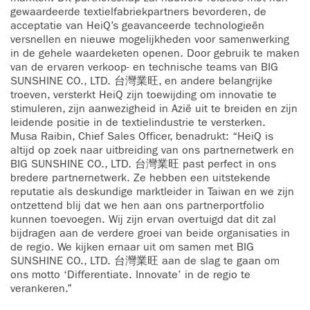
gewaardeerde textielfabriekpartners bevorderen, de
acceptatie van HeiQ’s geavanceerde technologieën
versnellen en nieuwe mogelijkheden voor samenwerking
in de gehele waardeketen openen. Door gebruik te maken
van de ervaren verkoop- en technische teams van BIG
SUNSHINE CO., LTD. 台灣業旺, en andere belangrijke
troeven, versterkt HeiQ zijn toewijding om innovatie te
stimuleren, zijn aanwezigheid in Azië uit te breiden en zijn
leidende positie in de textielindustrie te versterken.
Musa Raibin, Chief Sales Officer, benadrukt: “HeiQ is
altijd op zoek naar uitbreiding van ons partnernetwerk en
BIG SUNSHINE CO., LTD. 台灣業旺 past perfect in ons
bredere partnernetwerk. Ze hebben een uitstekende
reputatie als deskundige marktleider in Taiwan en we zijn
ontzettend blij dat we hen aan ons partnerportfolio
kunnen toevoegen. Wij zijn ervan overtuigd dat dit zal
bijdragen aan de verdere groei van beide organisaties in
de regio. We kijken ernaar uit om samen met BIG
SUNSHINE CO., LTD. 台灣業旺 aan de slag te gaan om
ons motto ‘Differentiate. Innovate’ in de regio te
verankeren.”