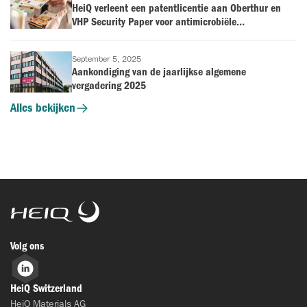
HeiQ verleent een patentlicentie aan Oberthur en
VHP Security Paper voor antimicrobiële
overdrukvernissen
September 5, 2025
Aankondiging van de jaarlijkse algemene
vergadering 2025
Alles bekijken
HeiQ
Volg ons
LinkedIn
HeiQ Switzerland
HeiQ Materials AG