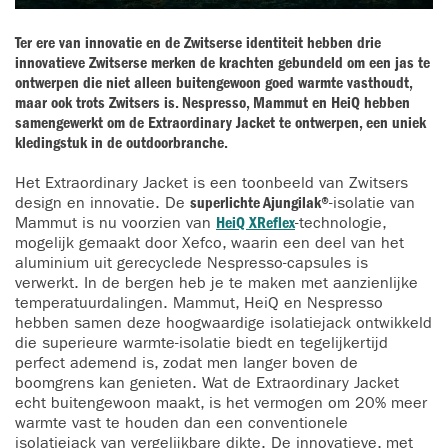
Ter ere van innovatie en de Zwitserse identiteit hebben drie
innovatieve Zwitserse merken de krachten gebundeld om een jas te
ontwerpen die niet alleen buitengewoon goed warmte vasthoudt,
maar ook trots Zwitsers is. Nespresso, Mammut en HeiQ hebben
samengewerkt om de Extraordinary Jacket te ontwerpen, een uniek
kledingstuk in de outdoorbranche.
Het Extraordinary Jacket is een toonbeeld van Zwitsers
design en innovatie. De
superlichte Ajungilak®
-isolatie van
Mammut is nu voorzien van
HeiQ XReflex
-technologie,
mogelijk gemaakt door Xefco, waarin een deel van het
aluminium uit gerecyclede Nespresso-capsules is
verwerkt. In de bergen heb je te maken met aanzienlijke
temperatuurdalingen. Mammut, HeiQ en Nespresso
hebben samen deze hoogwaardige isolatiejack ontwikkeld
die superieure warmte-isolatie biedt en tegelijkertijd
perfect ademend is, zodat men langer boven de
boomgrens kan genieten. Wat de Extraordinary Jacket
echt buitengewoon maakt, is het vermogen om 20% meer
warmte vast te houden dan een conventionele
isolatiejack van vergelijkbare dikte. De innovatieve, met