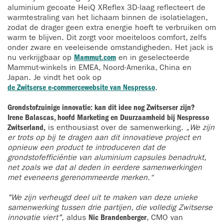
aluminium gecoate HeiQ XReflex 3D-laag reflecteert de
warmtestraling van het lichaam binnen de isolatielagen,
zodat de drager geen extra energie hoeft te verbruiken om
warm te blijven. Dit zorgt voor moeiteloos comfort, zelfs
onder zware en veeleisende omstandigheden. Het jack is
nu verkrijgbaar op
Mammut.com
en in geselecteerde
Mammut-winkels in EMEA, Noord-Amerika, China en
Japan. Je vindt het ook op
de Zwitserse e-commercewebsite van Nespresso
.
Grondstofzuinige innovatie: kan dit idee nog Zwitserser zijn?
Irene Balascas, hoofd Marketing en Duurzaamheid bij Nespresso
Zwitserland,
is enthousiast over de samenwerking.
„We zijn
er trots op bij te dragen aan dit innovatieve project en
opnieuw een product te introduceren dat de
grondstofefficiëntie van aluminium capsules benadrukt,
net zoals we dat al deden in eerdere samenwerkingen
met eveneens gerenommeerde merken.“
"We zijn verheugd deel uit te maken van deze unieke
samenwerking tussen drie partijen, die volledig Zwitserse
innovatie viert",
aldus
Nic Brandenberger
, CMO van