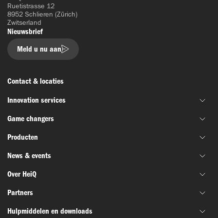
Ruetistrasse 12
8952 Schlieren (Zürich)
Zwitserland
Nieuwsbrief
Meld u nu aan
Contact & locaties
Innovation services
Game changers
Gezamenlijke materiaalontwikkeling
Producten
Financiering & subsidie
HeiQ IoniX
Innovatienetwerken
News & events
HeiQ GrapheneX
Biotechnologie
Materiaal testen
HeiQ Xpectra
Over HeiQ
Batterijen & elektronica
Nieuws
HeiQ Synbio
Defensie en ruimtevaart
Partners
Succesverhalen
Wie we zijn
AeoniQ
Textiel
Webinars
Hulpmiddelen en downloads
Ons verhaal
Partners uit de industrie