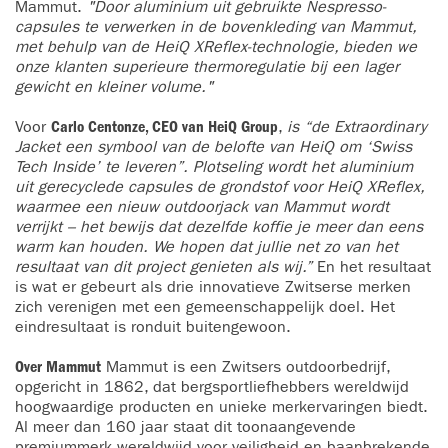
Mammut.
"Door aluminium uit gebruikte Nespresso-
capsules te verwerken in de bovenkleding van Mammut,
met behulp van de HeiQ XReflex-technologie, bieden we
onze klanten superieure thermoregulatie bij een lager
gewicht en kleiner volume."
Voor
Carlo Centonze, CEO van HeiQ Group
,
is “de Extraordinary
Jacket een symbool van de belofte van HeiQ om ‘Swiss
Tech Inside’ te leveren”. Plotseling wordt het aluminium
uit gerecyclede capsules de grondstof voor HeiQ XReflex,
waarmee een nieuw outdoorjack van Mammut wordt
verrijkt – het bewijs dat dezelfde koffie je meer dan eens
warm kan houden. We hopen dat jullie net zo van het
resultaat van dit project genieten als wij.”
En het resultaat
is wat er gebeurt als drie innovatieve Zwitserse merken
zich verenigen met een gemeenschappelijk doel. Het
eindresultaat is ronduit buitengewoon.
Over Mammut
Mammut is een Zwitsers outdoorbedrijf,
opgericht in 1862, dat bergsportliefhebbers wereldwijd
hoogwaardige producten en unieke merkervaringen biedt.
Al meer dan 160 jaar staat dit toonaangevende
premiummerk wereldwijd voor veiligheid en baanbrekende