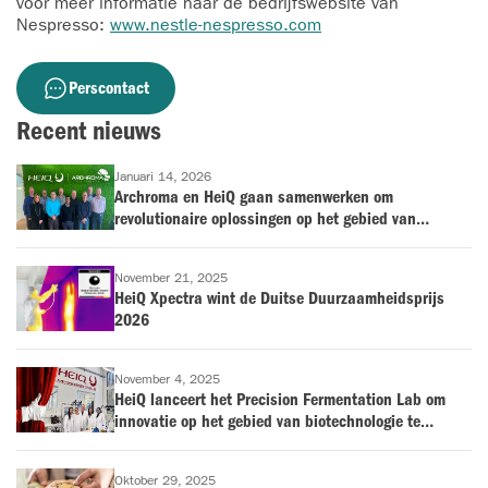
voor meer informatie naar de bedrijfswebsite van
Nespresso:
www.nestle-nespresso.com
Perscontact
Recent nieuws
Januari 14, 2026
Archroma en HeiQ gaan samenwerken om
revolutionaire oplossingen op het gebied van
antimicrobiële bescherming en geurbestrijding op de
markt te brengen voor de textielindustrie
November 21, 2025
HeiQ Xpectra wint de Duitse Duurzaamheidsprijs
2026
November 4, 2025
HeiQ lanceert het Precision Fermentation Lab om
innovatie op het gebied van biotechnologie te
versnellen
Oktober 29, 2025