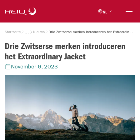
Skip to
HeiQ
main
NL
content
Breadcrumb
Startseite
Nieuws
Drie Zwitserse merken introduceren het Extraordinary Jacket
Drie Zwitserse merken introduceren
het Extraordinary Jacket
November 6, 2023