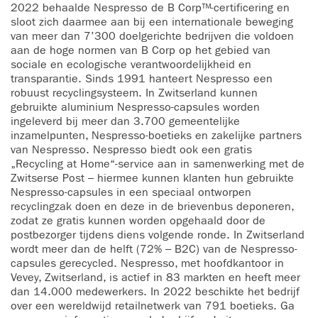
2022 behaalde Nespresso de B Corp™-certificering en
sloot zich daarmee aan bij een internationale beweging
van meer dan 7’300 doelgerichte bedrijven die voldoen
aan de hoge normen van B Corp op het gebied van
sociale en ecologische verantwoordelijkheid en
transparantie. Sinds 1991 hanteert Nespresso een
robuust recyclingsysteem. In Zwitserland kunnen
gebruikte aluminium Nespresso-capsules worden
ingeleverd bij meer dan 3.700 gemeentelijke
inzamelpunten, Nespresso-boetieks en zakelijke partners
van Nespresso. Nespresso biedt ook een gratis
„Recycling at Home“-service aan in samenwerking met de
Zwitserse Post – hiermee kunnen klanten hun gebruikte
Nespresso-capsules in een speciaal ontworpen
recyclingzak doen en deze in de brievenbus deponeren,
zodat ze gratis kunnen worden opgehaald door de
postbezorger tijdens diens volgende ronde. In Zwitserland
wordt meer dan de helft (72% – B2C) van de Nespresso-
capsules gerecycled. Nespresso, met hoofdkantoor in
Vevey, Zwitserland, is actief in 83 markten en heeft meer
dan 14.000 medewerkers. In 2022 beschikte het bedrijf
over een wereldwijd retailnetwerk van 791 boetieks. Ga