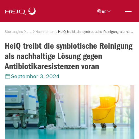
Skip to
HeiQ
main
DE
content
Breadcrumb
Startpagina
Nachrichten
HeiQ treibt die synbiotische Reinigung als nachhaltige Lösung gegen Antibiotikaresistenzen voran
HeiQ treibt die synbiotische Reinigung
als nachhaltige Lösung gegen
Antibiotikaresistenzen voran
September 3, 2024