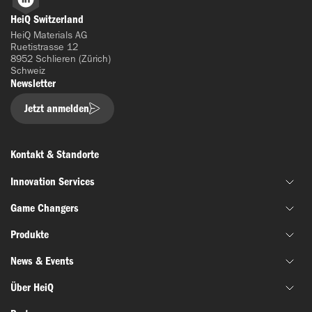
LinkedIn
HeiQ Switzerland
HeiQ Materials AG
Ruetistrasse 12
8952 Schlieren (Zürich)
Schweiz
Newsletter
Jetzt anmelden
Kontakt & Standorte
Innovation Services
Game Changers
Gemeinsame Materialentwicklung
Produkte
Finanzierung & Zuschussunterstützung
HeiQ IoniX
Innovationsnetzwerke
News & Events
HeiQ GrapheneX
Biotechnologie
Materialprüfung
HeiQ Xpectra
Über HeiQ
Batterien & Elektronik
News
HeiQ Synbio