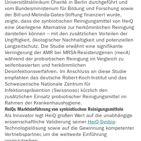
Universitätsklinikum Charité in Berlin durchgeführt und
vom Bundesministerium für Bildung und Forschung sowie
der Bill-und-Melinda-Gates-Stiftung finanziert wurde,
zeigte, dass die synbiotischen Reinigungsmittel von HeiQ
eine überlegene Alternative zur herkömmlichen Reinigung
darstellen können – mit den zusätzlichen Vorteilen der
Ungiftigkeit, ökologischer Nachhaltigkeit und potenziellen
Langzeitschutz. Die Studie erwähnt eine signifikante
Verringerung der AMR bei MRSA-Resistenzgenen (mecA)
während der probiotischen Reinigung im Vergleich zu
seifenbasierten und herkömmlichen
Desinfektionsverfahren. Im Anschluss an diese Studie
empfahlen das deutsche Robert-Koch-Institut und das
Schweizerische Nationale Zentrum für
Infektionsprävention (Swissnoso) kürzlich den
zusätzlichen Einsatz probiotischer Reinigungsmittel im
Rahmen der Krankenhaushygiene.
HeiQs Markteinführung von synbiotischen Reinigungsmitteln
Als Innovator legt HeiQ großen Wert auf die unabhängige
wissenschaftliche Validierung seiner
HeiQ-Synbio
-
Technologielösung sowie auf die Gewinnung kompetenter
Vertriebspartner, um die weltweite Einführung
voranzutreiben.