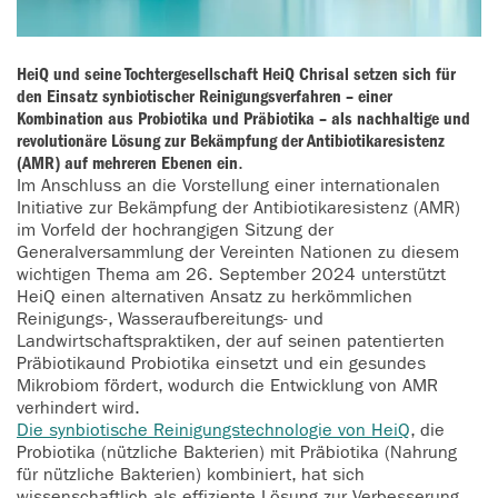
HeiQ und seine Tochtergesellschaft HeiQ Chrisal setzen sich für
den Einsatz synbiotischer Reinigungsverfahren – einer
Kombination aus Probiotika und Präbiotika – als nachhaltige und
revolutionäre Lösung zur Bekämpfung der Antibiotikaresistenz
(AMR) auf mehreren Ebenen ein
.
Im Anschluss an die Vorstellung einer internationalen
Initiative zur Bekämpfung der Antibiotikaresistenz (AMR)
im Vorfeld der hochrangigen Sitzung der
Generalversammlung der Vereinten Nationen zu diesem
wichtigen Thema am 26. September 2024 unterstützt
HeiQ einen alternativen Ansatz zu herkömmlichen
Reinigungs-, Wasseraufbereitungs- und
Landwirtschaftspraktiken, der auf seinen patentierten
Präbiotikaund Probiotika einsetzt und ein gesundes
Mikrobiom fördert, wodurch die Entwicklung von AMR
verhindert wird.
Die synbiotische Reinigungstechnologie von HeiQ
, die
Probiotika (nützliche Bakterien) mit Präbiotika (Nahrung
für nützliche Bakterien) kombiniert, hat sich
wissenschaftlich als effiziente Lösung zur Verbesserung