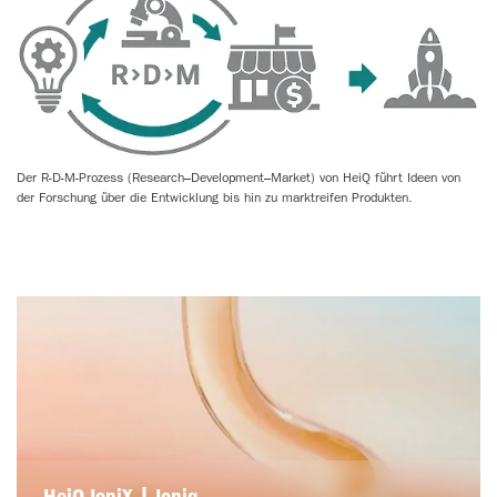
Der R-D-M-Prozess (Research–Development–Market) von HeiQ führt Ideen von
der Forschung über die Entwicklung bis hin zu marktreifen Produkten.
HeiQ IoniX | Ioniq-