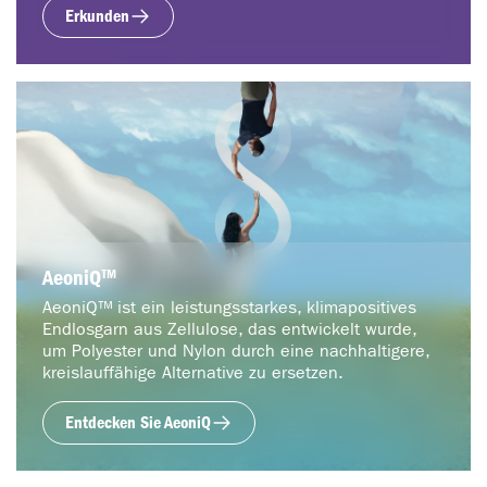
Erkunden
AeoniQ™
AeoniQ™ ist ein leistungsstarkes, klimapositives
Endlosgarn aus Zellulose, das entwickelt wurde,
um Polyester und Nylon durch eine nachhaltigere,
kreislauffähige Alternative zu ersetzen.
Entdecken Sie AeoniQ