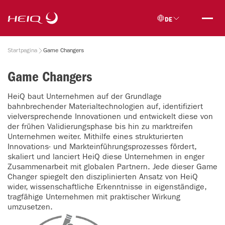
Skip to
HeiQ
main
DE
content
Breadcrumb
Startpagina
Game Changers
Game Changers
HeiQ baut Unternehmen auf der Grundlage
bahnbrechender Materialtechnologien auf, identifiziert
vielversprechende Innovationen und entwickelt diese von
der frühen Validierungsphase bis hin zu marktreifen
Unternehmen weiter. Mithilfe eines strukturierten
Innovations- und Markteinführungsprozesses fördert,
skaliert und lanciert HeiQ diese Unternehmen in enger
Zusammenarbeit mit globalen Partnern. Jede dieser Game
Changer spiegelt den disziplinierten Ansatz von HeiQ
wider, wissenschaftliche Erkenntnisse in eigenständige,
tragfähige Unternehmen mit praktischer Wirkung
umzusetzen.