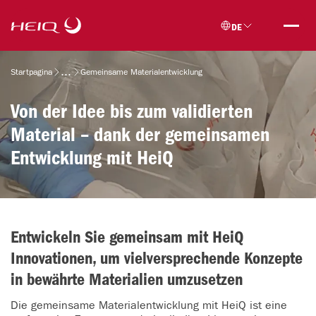
Skip to
HeiQ
main
DE
content
Breadcrumb
Startpagina
Gemeinsame Materialentwicklung
Von der Idee bis zum validierten
Material – dank der gemeinsamen
Entwicklung mit HeiQ
Entwickeln Sie gemeinsam mit HeiQ
Innovationen, um vielversprechende Konzepte
in bewährte Materialien umzusetzen
Die gemeinsame Materialentwicklung mit HeiQ ist eine