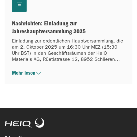
Nachrichten: Einladung zur
Jahreshauptversammlung 2025
Einladung zur ordentlichen Hauptversammlung, die
am 2. Oktober 2025 um 16:30 Uhr MEZ (15:30
Uhr BST) in den Geschäftsräumen der HeiQ
Materials AG, Rüetistrasse 12, 8952 Schlieren
(Zürich), Schweiz, am 2. Oktober 2025 um 16:30
Uhr MEZ (15:30 Uhr BST) (ein Zoom-Meeting für
Mehr lesen
die virtuelle Teilnahme wird nach der Identifizierung
der Aktionäre zur Verfügung gestellt).
HeiQ