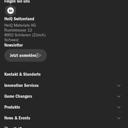
Folgen Sie uns
LinkedIn
HeiQ Switzerland
HeiQ Materials AG
Ruetistrasse 12
8952 Schlieren (Zürich)
Schweiz
Newsletter
Jetzt anmelden
Kontakt & Standorte
Innovation Services
Game Changers
Gemeinsame Materialentwicklung
Produkte
Finanzierung & Zuschussunterstützung
HeiQ IoniX
Innovationsnetzwerke
News & Events
HeiQ GrapheneX
Biotechnologie
Materialprüfung