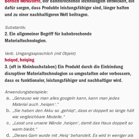
Bereich Werkstoffe
, der bahnbrechende Technologien entwickelt, die 
dafür sorgen, dass Produkte leistungsfähiger sind, länger halten 
und zu einer nachhaltigeren Welt beitragen.
Substantiv.
2. Ein allgemeiner Begriff für bahnbrechende 
Materialtechnologien.
Verb. Umgangssprachlich (mit Objekt)
heiqed, heiqing 
3. (oft in Kleinbuchstaben) Ein Produkt durch die Einbindung 
disruptiver Materialtechnologien so umgestalten oder verbessern, 
dass es funktionaler, leistungsfähiger und nachhaltiger wird.
Anwendungsbeispiele: 
„Genauso wie man alles googeln kann, kann man jedes 
Material auch ‚heiqen‘.“
„Sie haben den Akku so ‚gehiiqt‘, dass er doppelt so lange hält 
wie vergleichbare Modelle.“
„Lasst uns unsere Wände ‚heiqen‘, damit das Haus doppelt so 
warm bleibt.“
„Dieses Garn wurde mit ‚Heiq‘ behandelt. Es wird in weniger als 