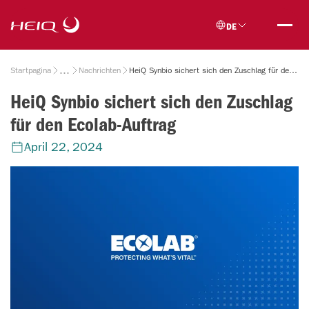
Skip to
HeiQ
main
DE
content
Breadcrumb
Startpagina
Nachrichten
HeiQ Synbio sichert sich den Zuschlag für den Ecolab-Auftrag
HeiQ Synbio sichert sich den Zuschlag
für den Ecolab-Auftrag
April 22, 2024