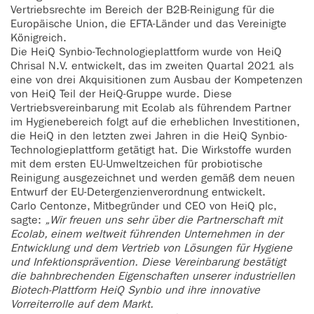
Vertriebsrechte im Bereich der B2B-Reinigung für die
Europäische Union, die EFTA-Länder und das Vereinigte
Königreich.
Die HeiQ Synbio-Technologieplattform wurde von HeiQ
Chrisal N.V. entwickelt, das im zweiten Quartal 2021 als
eine von drei Akquisitionen zum Ausbau der Kompetenzen
von HeiQ Teil der HeiQ-Gruppe wurde. Diese
Vertriebsvereinbarung mit Ecolab als führendem Partner
im Hygienebereich folgt auf die erheblichen Investitionen,
die HeiQ in den letzten zwei Jahren in die HeiQ Synbio-
Technologieplattform getätigt hat. Die Wirkstoffe wurden
mit dem ersten EU-Umweltzeichen für probiotische
Reinigung ausgezeichnet und werden gemäß dem neuen
Entwurf der EU-Detergenzienverordnung entwickelt.
Carlo Centonze, Mitbegründer und CEO von HeiQ plc,
sagte:
„Wir freuen uns sehr über die Partnerschaft mit
Ecolab, einem weltweit führenden Unternehmen in der
Entwicklung und dem Vertrieb von Lösungen für Hygiene
und Infektionsprävention. Diese Vereinbarung bestätigt
die bahnbrechenden Eigenschaften unserer industriellen
Biotech-Plattform HeiQ Synbio und ihre innovative
Vorreiterrolle auf dem Markt.