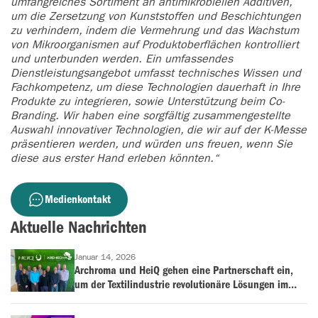
umfangreiches Sortiment an antimikrobiellen Additiven,
um die Zersetzung von Kunststoffen und Beschichtungen
zu verhindern, indem die Vermehrung und das Wachstum
von Mikroorganismen auf Produktoberflächen kontrolliert
und unterbunden werden. Ein umfassendes
Dienstleistungsangebot umfasst technisches Wissen und
Fachkompetenz, um diese Technologien dauerhaft in Ihre
Produkte zu integrieren, sowie Unterstützung beim Co-
Branding. Wir haben eine sorgfältig zusammengestellte
Auswahl innovativer Technologien, die wir auf der K-Messe
präsentieren werden, und würden uns freuen, wenn Sie
diese aus erster Hand erleben könnten.“
Medienkontakt
Aktuelle Nachrichten
Januar 14, 2026
Archroma und HeiQ gehen eine Partnerschaft ein,
um der Textilindustrie revolutionäre Lösungen im
Bereich der antimikrobiellen Behandlung und
Geruchskontrolle anzubieten