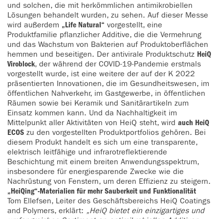
und solchen, die mit herkömmlichen antimikrobiellen
Lösungen behandelt wurden, zu sehen. Auf dieser Messe
wird außerdem
„Life Natural“
vorgestellt, eine
Produktfamilie pflanzlicher Additive, die die Vermehrung
und das Wachstum von Bakterien auf Produktoberflächen
hemmen und beseitigen. Der antivirale Produktschutz
HeiQ
Viroblock
, der während der COVID-19-Pandemie erstmals
vorgestellt wurde, ist eine weitere der auf der K 2022
präsentierten Innovationen, die im Gesundheitswesen, im
öffentlichen Nahverkehr, im Gastgewerbe, in öffentlichen
Räumen sowie bei Keramik und Sanitärartikeln zum
Einsatz kommen kann. Und da Nachhaltigkeit im
Mittelpunkt aller Aktivitäten von HeiQ steht, wird
auch HeiQ
ECOS
zu den vorgestellten Produktportfolios gehören. Bei
diesem Produkt handelt es sich um eine transparente,
elektrisch leitfähige und infrarotreflektierende
Beschichtung mit einem breiten Anwendungsspektrum,
insbesondere für energiesparende Zwecke wie die
Nachrüstung von Fenstern, um deren Effizienz zu steigern.
„HeiQing“-Materialien für mehr Sauberkeit und Funktionalität
Tom Ellefsen, Leiter des Geschäftsbereichs HeiQ Coatings
and Polymers, erklärt:
„HeiQ bietet ein einzigartiges und