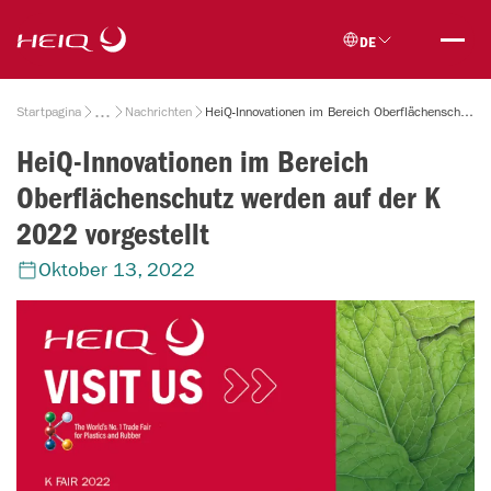
Skip to
HeiQ
main
DE
content
Breadcrumb
Startpagina
Nachrichten
HeiQ-Innovationen im Bereich Oberflächenschutz werden auf der K 2022 vorgestellt
HeiQ-Innovationen im Bereich
Oberflächenschutz werden auf der K
2022 vorgestellt
Oktober 13, 2022