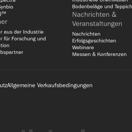
Xpectra
Bodenbeläge und Teppic
Synbio
Nachrichten &
Q™
ner
Veranstaltungen
r aus der Industrie
Nachrichten
r für Forschung und
Erfolgsgeschichten
tion
Webinare
ebspartner
Messen & Konferenzen
utz
Allgemeine Verkaufsbedingungen