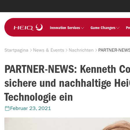
Skip to
main
content
HeiQ
Innovation Services
Game Changers
Pr
Startpagina
News & Events
Nachrichten
Breadcrumb
PARTNER-NEWS: Kenneth Col
sichere und nachhaltige Hei
Technologie ein
Februar 23, 2021