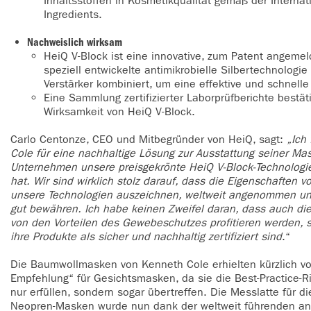
Inhaltsstoffen in Kosmetikqualität gemäß der Interna
Ingredients.
Nachweislich wirksam
HeiQ V-Block ist eine innovative, zum Patent angemeld
speziell entwickelte antimikrobielle Silbertechnologie
Verstärker kombiniert, um eine effektive und schnelle
Eine Sammlung zertifizierter Laborprüfberichte bestäti
Wirksamkeit von HeiQ V-Block.
Carlo Centonze, CEO und Mitbegründer von HeiQ, sagt:
„Ich
Cole für eine nachhaltige Lösung zur Ausstattung seiner M
Unternehmen unsere preisgekrönte HeiQ V-Block-Technologie
hat. Wir sind wirklich stolz darauf, dass die Eigenschaften v
unsere Technologien auszeichnen, weltweit angenommen un
gut bewähren. Ich habe keinen Zweifel daran, dass auch di
von den Vorteilen des Gewebeschutzes profitieren werden,
ihre Produkte als sicher und nachhaltig zertifiziert sind
.“
Die Baumwollmasken von Kenneth Cole erhielten kürzlich von
Empfehlung“ für Gesichtsmasken, da sie die Best-Practice-R
nur erfüllen, sondern sogar übertreffen. Die Messlatte für 
Neopren-Masken wurde nun dank der weltweit führenden ant