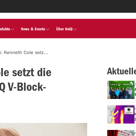
odukte
News & Events
Über HeiQ
PARTNER-NEWS: Kenneth Cole setzt die sichere und nachhaltige HeiQ V-Block-Technologie ein
e setzt die
Aktuell
Q V-Block-
T