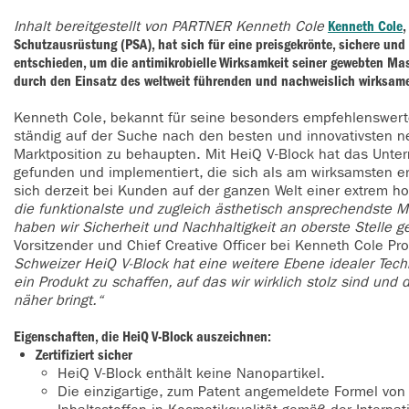
Inhalt bereitgestellt von PARTNER Kenneth Cole
Kenneth Cole
,
Schutzausrüstung (PSA), hat sich für eine preisgekrönte, sichere und
entschieden, um die antimikrobielle Wirksamkeit seiner gewebten M
durch den Einsatz des weltweit führenden und nachweislich wirksame
Kenneth Cole, bekannt für seine besonders empfehlenswerte
ständig auf der Suche nach den besten und innovativsten n
Marktposition zu behaupten. Mit HeiQ V-Block hat das Unter
gefunden und implementiert, die sich als am wirksamsten er
sich derzeit bei Kunden auf der ganzen Welt einer extrem 
die funktionalste und zugleich ästhetisch ansprechendste 
haben wir Sicherheit und Nachhaltigkeit an oberste Stelle g
Vorsitzender und Chief Creative Officer bei Kenneth Cole Pro
Schweizer HeiQ V-Block hat eine weitere Ebene idealer Techn
ein Produkt zu schaffen, auf das wir wirklich stolz sind und
näher bringt.“
Eigenschaften, die HeiQ V-Block auszeichnen:
Zertifiziert sicher
HeiQ V-Block enthält keine Nanopartikel.
Die einzigartige, zum Patent angemeldete Formel von