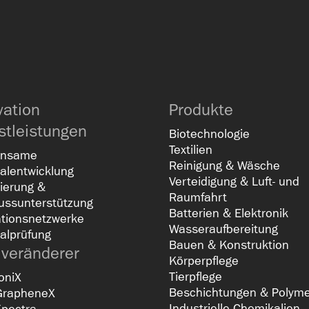
vation
Produkte
stleistungen
Biotechnologie
Textilien
insame
Reinigung & Wäsche
alentwicklung
Verteidigung & Luft- und
ierung &
Raumfahrt
ussunterstützung
Batterien & Elektronik
ationsnetzwerke
Wasseraufbereitung
alprüfung
Bauen & Konstruktion
lveränderer
Körperpflege
Tierpflege
oniX
Beschichtungen & Polym
GrapheneX
Industrielle Chemikalien