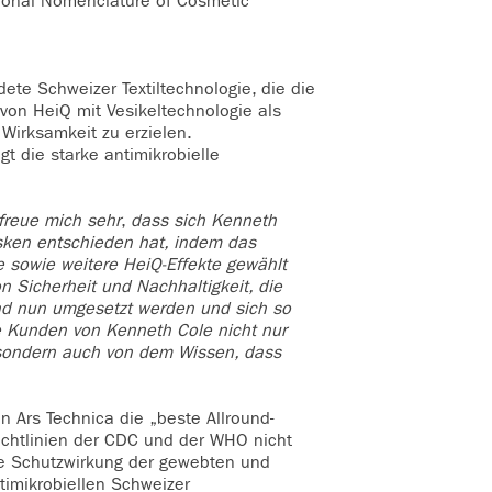
tional Nomenclature of Cosmetic
ete Schweizer Textiltechnologie, die die
 von HeiQ mit Vesikeltechnologie als
 Wirksamkeit zu erzielen.
gt die starke antimikrobielle
 freue mich sehr
,
dass sich Kenneth
asken entschieden hat, indem das
 sowie weitere HeiQ-Effekte gewählt
on Sicherheit und Nachhaltigkeit, die
d nun umgesetzt werden und sich so
e Kunden von Kenneth Cole nicht nur
 sondern auch von dem Wissen, dass
 Ars Technica die „beste Allround-
ichtlinien der CDC und der WHO nicht
die Schutzwirkung der gewebten und
imikrobiellen Schweizer