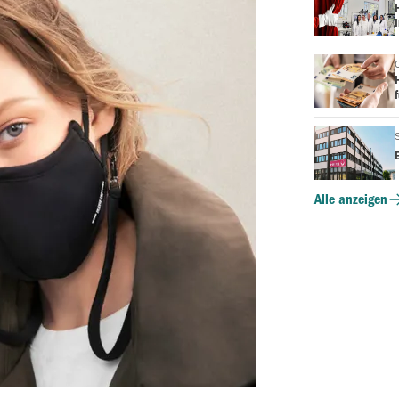
H
H
f
Alle anzeigen