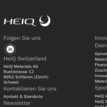
HeiQ
Folgen Sie uns
Inno
Dien
LinkedIn
Geme
HeiQ Switzerland
Materi
Finanz
HeiQ Materials AG
Zusch
Ruetistrasse 12
Innov
8952 Schlieren (Zürich)
Materi
Schweiz
Spie
Kontaktieren Sie uns
HeiQ I
Kontakt & Standorte
HeiQ 
Newsletter