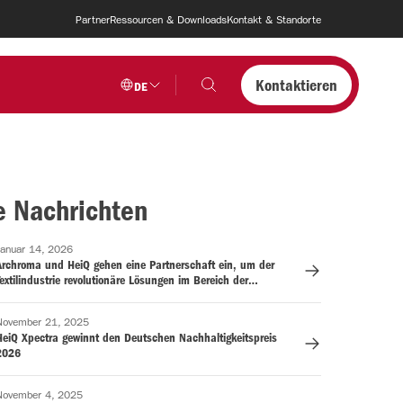
Partner
Ressourcen & Downloads
Kontakt & Standorte
Kontaktieren
DE
e Nachrichten
Januar 14, 2026
Archroma und HeiQ gehen eine Partnerschaft ein, um der
extilindustrie revolutionäre Lösungen im Bereich der
antimikrobiellen Behandlung und Geruchskontrolle anzubieten
November 21, 2025
HeiQ Xpectra gewinnt den Deutschen Nachhaltigkeitspreis
2026
November 4, 2025