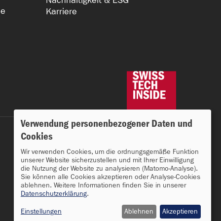
Nachhaltigkeit & ESG
he
Karriere
Verwendung personenbezogener Daten und
Cookies
Wir verwenden Cookies, um die ordnungsgemäße Funktion
unserer Website sicherzustellen und mit Ihrer Einwilligung
die Nutzung der Website zu analysieren (Matomo-Analyse).
Sie können alle Cookies akzeptieren oder Analyse-Cookies
ablehnen. Weitere Informationen finden Sie in unserer
Datenschutzerklärung
.
Einstellungen
Ablehnen
Akzeptieren