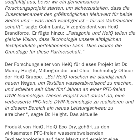
sorgfältig aus, bevor wir ein gemeinsames
Forschungsprojekt starten, um sicherzustellen, dass die
Zusammenarbeit den größtmöglichen Mehrwert für beide
Seiten und – was noch wichtiger ist – für die Verbraucher
schafft“,
sagte Colin Lantz, Vizepräsident von HeiQ
Brandforce. Er fügte hinzu: „
Patagonia und HeiQ teilen die
gleiche Vision, dass Technologie unsere alltäglichen
Textilprodukte perfektionieren kann. Dies bildete die
Grundlage für diese Partnerschaft.“
Der Forschungsleiter von HeiQ für dieses Projekt ist Dr.
Murray Height, Mitbegründer und Chief Technology Officer
der HeiQ-Gruppe. „
Bei HeiQ forschen wir ständig nach
neuen Wegen, um Textilien wasserabweisend zu machen,
und arbeiten seit über fünf Jahren an einer PFC-freien
DWR-Technologie. Dieses Projekt zielt darauf ab, eine
verbesserte PFC-freie DWR-Technologie zu realisieren und
in diesem Bereich ein neues Leistungsniveau zu
erreichen“
,
sagte Dr. Height. Das aktuelle
Produkt von HeiQ, HeiQ Eco Dry, gehört zu den
wirksamsten PFC-freien wasserabweisenden
Textiltechnologien auf dem Markt und erreicht eine