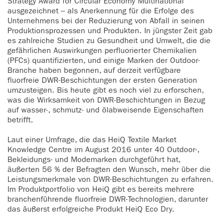
Strategy Award for Circular Economy Multinational“
ausgezeichnet – als Anerkennung für die Erfolge des
Unternehmens bei der Reduzierung von Abfall in seinen
Produktionsprozessen und Produkten. In jüngster Zeit gab
es zahlreiche Studien zu Gesundheit und Umwelt, die die
gefährlichen Auswirkungen perfluorierter Chemikalien
(PFCs) quantifizierten, und einige Marken der Outdoor-
Branche haben begonnen, auf derzeit verfügbare
fluorfreie DWR-Beschichtungen der ersten Generation
umzusteigen. Bis heute gibt es noch viel zu erforschen,
was die Wirksamkeit von DWR-Beschichtungen in Bezug
auf wasser-, schmutz- und ölabweisende Eigenschaften
betrifft.
Laut einer Umfrage, die das HeiQ Textile Market
Knowledge Centre im August 2016 unter 40 Outdoor-,
Bekleidungs- und Modemarken durchgeführt hat,
äußerten 56 % der Befragten den Wunsch, mehr über die
Leistungsmerkmale von DWR-Beschichtungen zu erfahren.
Im Produktportfolio von HeiQ gibt es bereits mehrere
branchenführende fluorfreie DWR-Technologien, darunter
das äußerst erfolgreiche Produkt HeiQ Eco Dry.