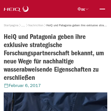
Skip to
HeiQ
main
DE
content
Breadcrumb
Startpagina
Nachrichten
HeiQ und Patagonia geben ihre exklusive strategische Forschungspartnerschaft bekannt, um neue Wege für nachhaltige wasserabweisende Eigenschaften zu erschließen
HeiQ und Patagonia geben ihre
exklusive strategische
Forschungspartnerschaft bekannt, um
neue Wege für nachhaltige
wasserabweisende Eigenschaften zu
erschließen
Februar 6, 2017