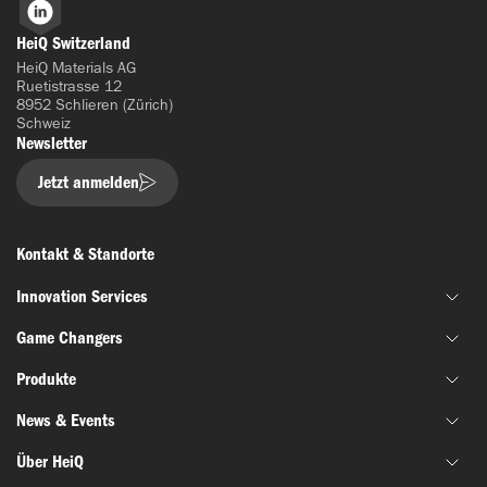
LinkedIn
HeiQ Switzerland
HeiQ Materials AG
Ruetistrasse 12
8952 Schlieren (Zürich)
Schweiz
Newsletter
Jetzt anmelden
Kontakt & Standorte
Innovation Services
Game Changers
Gemeinsame Materialentwicklung
Produkte
Finanzierung & Zuschussunterstützung
HeiQ IoniX
Innovationsnetzwerke
News & Events
HeiQ GrapheneX
Biotechnologie
Materialprüfung
HeiQ Xpectra
Über HeiQ
Batterien & Elektronik
News