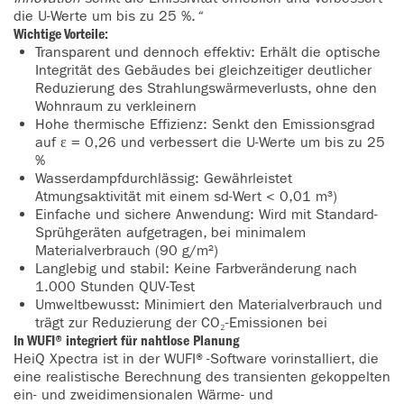
die U-Werte um bis zu 25 %.
“
Wichtige Vorteile:
Transparent und dennoch effektiv: Erhält die optische
Integrität des Gebäudes bei gleichzeitiger deutlicher
Reduzierung des Strahlungswärmeverlusts, ohne den
Wohnraum zu verkleinern
Hohe thermische Effizienz: Senkt den Emissionsgrad
auf ε = 0,26 und verbessert die U-Werte um bis zu 25
%
Wasserdampfdurchlässig: Gewährleistet
Atmungsaktivität mit einem sd-Wert < 0,01 m³)
Einfache und sichere Anwendung: Wird mit Standard-
Sprühgeräten aufgetragen, bei minimalem
Materialverbrauch (90 g/m²)
Langlebig und stabil: Keine Farbveränderung nach
1.000 Stunden QUV-Test
Umweltbewusst: Minimiert den Materialverbrauch und
trägt zur Reduzierung der CO₂-Emissionen bei
In WUFI® integriert für nahtlose Planung
HeiQ Xpectra ist in der WUFI®-Software vorinstalliert, die
eine realistische Berechnung des transienten gekoppelten
ein- und zweidimensionalen Wärme- und