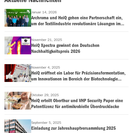
Januar 14, 2026
Archroma und HeiQ gehen eine Partnerschaft ein,
um der Textilindustrie revolutionäre Lösungen im
Bereich der antimikrobiellen Behandlung und
Geruchskontrolle anzubieten
November 21, 2025
HeiQ Xpectra gewinnt den Deutschen
Nachhaltigkeitspreis 2026
November 4, 2025
HeiQ eröffnet ein Labor für Präzisionsfermentation,
um Innovationen im Bereich der Biotechnologie
voranzutreiben
Oktober 29, 2025
HeiQ erteilt Oberthur und VHP Security Paper eine
Patentlizenz für antimikrobielle Überdrucklacke
September 5, 2025
Einladung zur Jahreshauptversammlung 2025