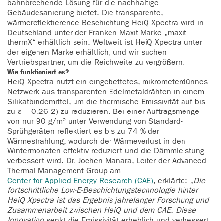
bahnbrechende Lösung für die nachhaltige
Gebäudesanierung bietet. Die transparente,
wärmereflektierende Beschichtung HeiQ Xpectra wird in
Deutschland unter der Franken Maxit-Marke „maxit
thermX“ erhältlich sein. Weltweit ist HeiQ Xpectra unter
der eigenen Marke erhältlich, und wir suchen
Vertriebspartner, um die Reichweite zu vergrößern.
Wie funktioniert es?
HeiQ Xpectra nutzt ein eingebettetes, mikrometerdünnes
Netzwerk aus transparenten Edelmetaldrähten in einem
Silikatbindemittel, um die thermische Emissivität auf bis
zu ε = 0,26 2) zu reduzieren. Bei einer Auftragsmenge
von nur 90 g/m² unter Verwendung von Standard-
Sprühgeräten reflektiert es bis zu 74 % der
Wärmestrahlung, wodurch der Wärmeverlust in den
Wintermonaten effektiv reduziert und die Dämmleistung
verbessert wird. Dr. Jochen Manara, Leiter der Advanced
Thermal Management Group am
Center for Applied Energy Research (CAE)
, erklärte:
„Die
fortschrittliche Low-E-Beschichtungstechnologie hinter
HeiQ Xpectra ist das Ergebnis jahrelanger Forschung und
Zusammenarbeit zwischen HeiQ und dem CAE. Diese
Innovation
senkt die Emissivität erheblich und verbessert