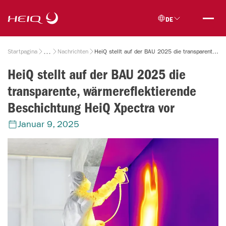
Skip to
HeiQ
main
DE
content
Breadcrumb
Startpagina
Nachrichten
HeiQ stellt auf der BAU 2025 die transparente, wärmereflektierende Beschichtung HeiQ Xpectra vor
HeiQ stellt auf der BAU 2025 die
transparente, wärmereflektierende
Beschichtung HeiQ Xpectra vor
Januar 9, 2025