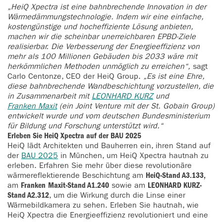
„HeiQ Xpectra ist eine bahnbrechende Innovation in der
Wärmedämmungstechnologie. Indem wir eine einfache,
kostengünstige und hocheffiziente Lösung anbieten,
machen wir die scheinbar unerreichbaren EPBD-Ziele
realisierbar. Die Verbesserung der Energieeffizienz von
mehr als 100 Millionen Gebäuden bis 2033 wäre mit
herkömmlichen Methoden unmöglich zu erreichen“,
sagt
Carlo Centonze, CEO der HeiQ Group.
„Es ist eine Ehre,
diese bahnbrechende Wandbeschichtung vorzustellen, die
in Zusammenarbeit mit
LEONHARD KURZ
und
Franken Maxit
(ein Joint Venture mit der St. Gobain Group)
entwickelt wurde und vom deutschen Bundesministerium
für Bildung und Forschung unterstützt wird.“
Erleben Sie HeiQ Xpectra auf der BAU 2025
HeiQ lädt Architekten und Bauherren ein, ihren Stand auf
der
BAU 2025
in München, um HeiQ Xpectra hautnah zu
erleben. Erfahren Sie mehr über diese revolutionäre
wärmereflektierende Beschichtung am
HeiQ-Stand A3.133,
am
Franken
Maxit-Stand A1.240
sowie am
LEONHARD KURZ-
Stand A2.312
, um die Wirkung durch die Linse einer
Wärmebildkamera zu sehen. Erleben Sie hautnah, wie
HeiQ Xpectra die Energieeffizienz revolutioniert und eine