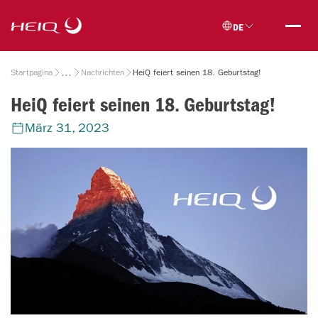
Skip to
HeiQ
main
DE
content
Breadcrumb
Startpagina
Nachrichten
HeiQ feiert seinen 18. Geburtstag!
HeiQ feiert seinen 18. Geburtstag!
März 31, 2023