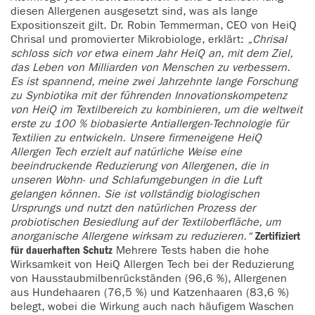
diesen Allergenen ausgesetzt sind, was als lange
Expositionszeit gilt. Dr. Robin Temmerman, CEO von HeiQ
Chrisal und promovierter Mikrobiologe, erklärt:
„Chrisal
schloss sich vor etwa einem Jahr HeiQ an, mit dem Ziel,
das Leben von Milliarden von Menschen zu verbessern.
Es ist spannend, meine zwei Jahrzehnte lange Forschung
zu Synbiotika mit der führenden Innovationskompetenz
von HeiQ im Textilbereich zu kombinieren, um die weltweit
erste zu 100 % biobasierte Antiallergen-Technologie für
Textilien zu entwickeln. Unsere firmeneigene HeiQ
Allergen Tech erzielt auf natürliche Weise eine
beeindruckende Reduzierung von Allergenen, die in
unseren Wohn- und Schlafumgebungen in die Luft
gelangen können. Sie ist vollständig biologischen
Ursprungs und nutzt den natürlichen Prozess der
probiotischen Besiedlung auf der Textiloberfläche, um
anorganische Allergene wirksam zu reduzieren.“
Zertifiziert
für dauerhaften Schutz
Mehrere Tests haben die hohe
Wirksamkeit von HeiQ Allergen Tech bei der Reduzierung
von Hausstaubmilbenrückständen (96,6 %), Allergenen
aus Hundehaaren (76,5 %) und Katzenhaaren (83,6 %)
belegt, wobei die Wirkung auch nach häufigem Waschen