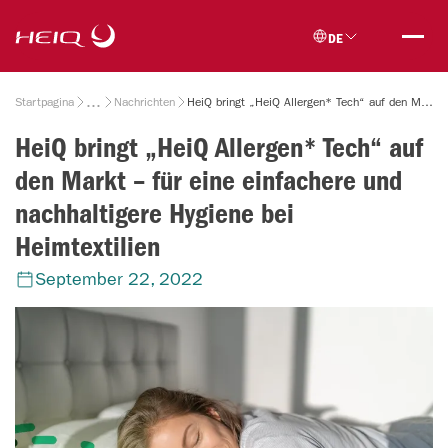
Skip to
HeiQ
main
DE
content
Breadcrumb
Startpagina
Nachrichten
HeiQ bringt „HeiQ Allergen* Tech“ auf den Markt – für eine einfachere und nachhaltigere Hygiene bei Heimtextilien
HeiQ bringt „HeiQ Allergen* Tech“ auf
den Markt – für eine einfachere und
nachhaltigere Hygiene bei
Heimtextilien
September 22, 2022