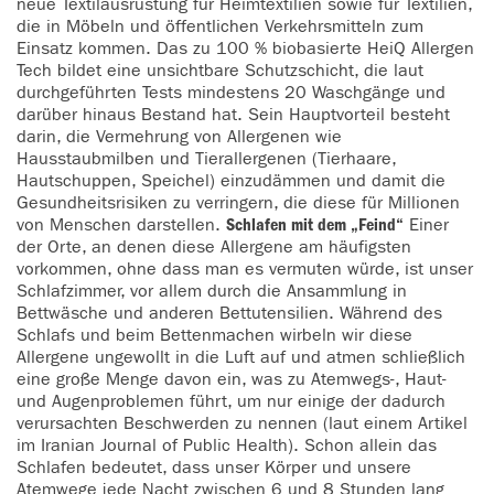
neue Textilausrüstung für Heimtextilien sowie für Textilien,
die in Möbeln und öffentlichen Verkehrsmitteln zum
Einsatz kommen. Das zu 100 % biobasierte HeiQ Allergen
Tech bildet eine unsichtbare Schutzschicht, die laut
durchgeführten Tests mindestens 20 Waschgänge und
darüber hinaus Bestand hat. Sein Hauptvorteil besteht
darin, die Vermehrung von Allergenen wie
Hausstaubmilben und Tierallergenen (Tierhaare,
Hautschuppen, Speichel) einzudämmen und damit die
Gesundheitsrisiken zu verringern, die diese für Millionen
von Menschen darstellen.
Schlafen mit dem „Feind“
Einer
der Orte, an denen diese Allergene am häufigsten
vorkommen, ohne dass man es vermuten würde, ist unser
Schlafzimmer, vor allem durch die Ansammlung in
Bettwäsche und anderen Bettutensilien. Während des
Schlafs und beim Bettenmachen wirbeln wir diese
Allergene ungewollt in die Luft auf und atmen schließlich
eine große Menge davon ein, was zu Atemwegs-, Haut-
und Augenproblemen führt, um nur einige der dadurch
verursachten Beschwerden zu nennen (laut einem Artikel
im Iranian Journal of Public Health). Schon allein das
Schlafen bedeutet, dass unser Körper und unsere
Atemwege jede Nacht zwischen 6 und 8 Stunden lang