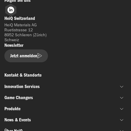
Folgen Sie uns
LinkedIn
HeiQ Switzerland
HeiQ Materials AG
Ruetistrasse 12
8952 Schlieren (Zürich)
Schweiz
Newsletter
Jetzt anmelden
Kontakt & Standorte
Innovation Services
Game Changers
Gemeinsame Materialentwicklung
Produkte
Finanzierung & Zuschussunterstützung
HeiQ IoniX
Innovationsnetzwerke
News & Events
HeiQ GrapheneX
Biotechnologie
Materialprüfung
HeiQ Xpectra
Über HeiQ
Batterien & Elektronik
News