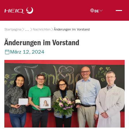
Skip to
HeiQ
main
DE
content
Breadcrumb
Startpagina
Nachrichten
Änderungen im Vorstand
Änderungen im Vorstand
März 12, 2024