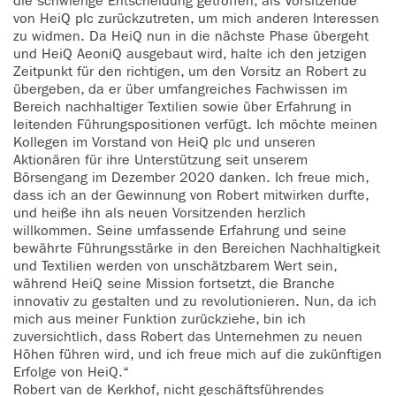
die schwierige Entscheidung getroffen, als Vorsitzende
von HeiQ plc zurückzutreten, um mich anderen Interessen
zu widmen. Da HeiQ nun in die nächste Phase übergeht
und HeiQ AeoniQ ausgebaut wird, halte ich den jetzigen
Zeitpunkt für den richtigen, um den Vorsitz an Robert zu
übergeben, da er über umfangreiches Fachwissen im
Bereich nachhaltiger Textilien sowie über Erfahrung in
leitenden Führungspositionen verfügt. Ich möchte meinen
Kollegen im Vorstand von HeiQ plc und unseren
Aktionären für ihre Unterstützung seit unserem
Börsengang im Dezember 2020 danken. Ich freue mich,
dass ich an der Gewinnung von Robert mitwirken durfte,
und heiße ihn als neuen Vorsitzenden herzlich
willkommen. Seine umfassende Erfahrung und seine
bewährte Führungsstärke in den Bereichen Nachhaltigkeit
und Textilien werden von unschätzbarem Wert sein,
während HeiQ seine Mission fortsetzt, die Branche
innovativ zu gestalten und zu revolutionieren. Nun, da ich
mich aus meiner Funktion zurückziehe, bin ich
zuversichtlich, dass Robert das Unternehmen zu neuen
Höhen führen wird, und ich freue mich auf die zukünftigen
Erfolge von HeiQ.“
Robert van de Kerkhof, nicht geschäftsführendes