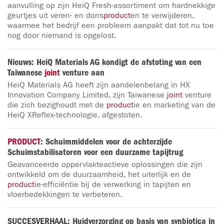
aanvulling op zijn HeiQ Fresh-assortiment om hardnekkige
geurtjes uit veren- en dons
product
en te verwijderen,
waarmee het bedrijf een probleem aanpakt dat tot nu toe
nog door niemand is opgelost.
Nieuws: HeiQ Materials AG kondigt de afstoting van een
Taiwanese
joint
venture aan
HeiQ Materials AG heeft zijn aandelenbelang in HX
Innovation Company Limited, zijn Taiwanese
joint
venture
die zich bezighoudt met de
product
ie en marketing van de
HeiQ XReflex-technologie, afgestoten.
PRODUCT
: Schuimmiddelen voor de achterzijde
Schuimstabilisatoren voor een duurzame tapijtrug
Geavanceerde oppervlakteactieve oplossingen die zijn
ontwikkeld om de duurzaamheid, het uiterlijk en de
product
ie-efficiëntie bij de verwerking in tapijten en
vloerbedekkingen te verbeteren.
SUCCESVERHAAL: Huidverzorging op basis van synbiotica in