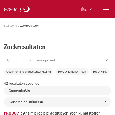
Skip to
HeiQ
main
NL
content
Breadcrumb
Startseite
Zoekresultaten
Zoekresultaten
Gezamenlijke productontwikkeling
HeiQ Allergenen Tech
HeiQ Mint
42 resultaten gevonden
Categorie:
Alle
Sorteren op:
Relevance
PRODUCT
: Antimicrobiële additieven voor kunststoffen