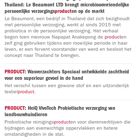
Thailand: Le Beaumont LTD brengt microbioomvriendelijke
persoonlijke verzorgings
product
en op de markt
Le Beaumont, een bedrijf in Thailand dat zich bezighoudt
met persoonlijke verzorging, werkt al sinds 2015 met
probiotica in de persoonlijke verzorging. Het verhaal
begon toen mevrouw Napapat Anakepong de
product
en
zelf ging gebruiken tijdens een moeilijke periode in haar
leven, er een fervent voorstander van werd en besloot het
concept naar Thailand te brengen.
PRODUCT
: Wasverzachters Speciaal ontwikkelde zachtheid
voor een superieur gevoel in de hand
Het verschil tussen een gewone stof en een uitzonderlijk
textiel
product
.
PRODUCT
: HeiQ VivoTech Probiotische verzorging van
landbouwhuisdieren
Probiotische reinigings
product
en voor dierenverblijven die
bijdragen aan evenwichtige oppervlakken en betere
omstandigheden in de stal.