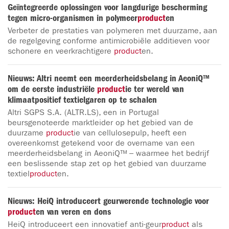
Geïntegreerde oplossingen voor langdurige bescherming
tegen micro-organismen in polymeer
product
en
Verbeter de prestaties van polymeren met duurzame, aan
de regelgeving conforme antimicrobiële additieven voor
schonere en veerkrachtigere
product
en.
Nieuws: Altri neemt een meerderheidsbelang in AeoniQ™
om de eerste industriële
product
ie ter wereld van
klimaatpositief textielgaren op te schalen
Altri SGPS S.A. (ALTR.LS), een in Portugal
beursgenoteerde marktleider op het gebied van de
duurzame
product
ie van cellulosepulp, heeft een
overeenkomst getekend voor de overname van een
meerderheidsbelang in AeoniQ™ – waarmee het bedrijf
een beslissende stap zet op het gebied van duurzame
textiel
product
en.
Nieuws: HeiQ introduceert geurwerende technologie voor
product
en van veren en dons
HeiQ introduceert een innovatief anti-geur
product
als